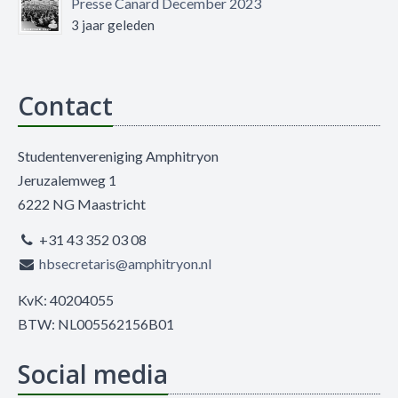
Presse Canard December 2023
3 jaar geleden
Contact
Studentenvereniging Amphitryon
Jeruzalemweg 1
6222 NG Maastricht
+31 43 352 03 08
hbsecretaris@amphitryon.nl
KvK: 40204055
BTW: NL005562156B01
Social media