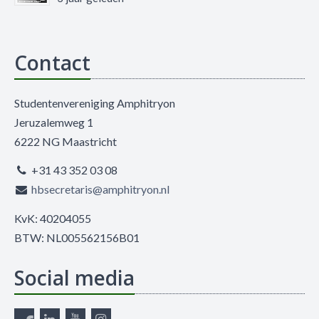
Contact
Studentenvereniging Amphitryon
Jeruzalemweg 1
6222 NG Maastricht
+31 43 352 03 08
hbsecretaris@amphitryon.nl
KvK: 40204055
BTW: NL005562156B01
Social media