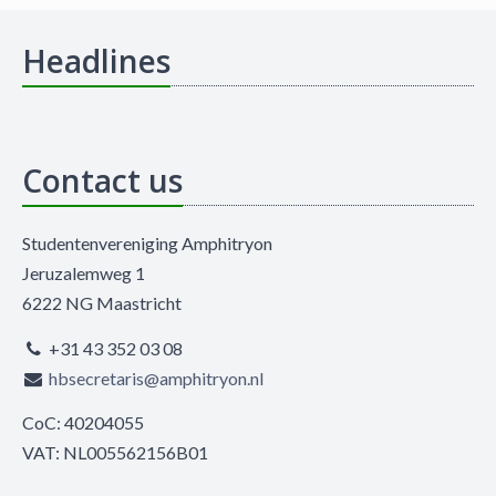
Headlines
Contact us
Studentenvereniging Amphitryon
Jeruzalemweg 1
6222 NG Maastricht
+31 43 352 03 08
hbsecretaris@amphitryon.nl
CoC: 40204055
VAT: NL005562156B01