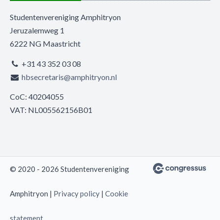
Studentenvereniging Amphitryon
Jeruzalemweg 1
6222 NG Maastricht
+31 43 352 03 08
hbsecretaris@amphitryon.nl
CoC: 40204055
VAT: NL005562156B01
© 2020 - 2026 Studentenvereniging
Amphitryon |
Privacy policy
|
Cookie
statement